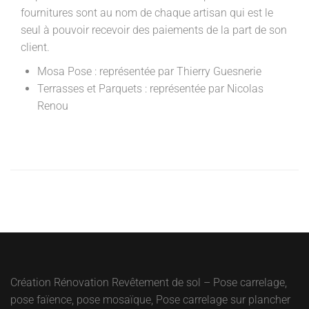
fournitures sont au nom de chaque artisan qui est le
seul à pouvoir recevoir des paiements de la part de son
client.
Mosa Pose : représentée par Thierry Guesnerie
Terrasses et Parquets : représentée par Nicolas
Renou
Création Rénovation Revêtement de sol – Pose carrelage,
pose faïence, pose mosaïque, Pose carrelage sur plancher