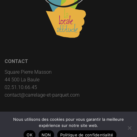
CONTACT
Square Pierre Masson
44 500 La Baule
02.51.10.66.45
contact@carrelage-et-parquet.com
Nous utilisons des cookies pour vous garantir la meilleure
expérience sur notre site web.
Copyright @ 2022
OK
NON
Politique de confidentialité